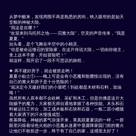
从梦中醒来，发现周围不再是熟悉的房间，映入眼帘的是如天
堂般的神秘大陆。
“我这是在哪？”
“欢迎来到乌托邦之地——贝雅大陆”，空灵的声音传来，“我是
夏夏。”
抬头看，是个飞舞在半空中的小精灵。
“你是被命运徵召的冒险家，在这片传说大陆，一切由你做主，
拿上这本手册，开始冒险吧！”
就这样，我开启了一段不可思议的旅程...
❖ 再不建好房子，就会被抓走哟！
夏夏小贴士①——晚上可是会有小恶魔和骷髅怪出现的，没有
自己的篝火和房子是十分危险的！
“就决定今天建好我们的小屋吧！到处都是木材和石料，加油
咯！”
虽然所有人原本都不会砍树、采矿和木工，但是仿佛是这片大
陆赐予的魔力，大家都无师自通地掌握了各种技能。木头和石
料被运往工作台，加工成木板和石块和石器，一栋二层小楼随
着大家洒下的汗水慢慢成型。
夜幕降临，神秘的雾气弥漫开来，果真跟夏夏说的一样，一群
眼里闪烁着绿色火焰的小恶魔从迷雾中显露降家园门前的篝火
让他们不敢前进一步，终于有了自己的家，这感觉太好了！