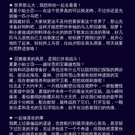
❖ 世界那么大，我想和你一起去看看！
夏夏小贴士②——在这个世界真的可以骑龙哟，不过你还是先
驯服一匹小马吧！
家园建好后，大家就更迫不及待想要探索这个世界了，那么先
准备好饲料吧，这样才能把野外奔驰的马儿带回家哦。胡萝卜
和小麦做成的饲料球在小火的烘焙下散发出淡淡的香味，好几
匹马儿居然自己主动靠拢过来，轻轻蹭了蹭我们的手，就开心
地吃了起来。轻轻跨上马背，任由夕阳在肩头洒落，明天就要
向荒野进发咯！
❖ 贝雅最美的风景，是我们并肩战斗！
夏夏小贴士③——越珍贵的宝藏越危险！
坐骑和武器都准备好，再也没有什么可以阻挡我们探险的脚步
啦。据说在海岛、森林、沙漠和雪山里都有创世神遗留的宝
藏，现在都被怪兽和妖精守卫着，想想就很刺激呢！
往北走了大约半天，一片残垣断壁出现在视野中，一群骷髅怪
在废墟中游荡，废墟的中央有一个闪着金光的宝箱。战斗瞬间
爆发，看似脆弱的骷髅兵却力大无穷，好在我们铸造的盔甲和
武器十分精良，配合默契，最终战胜了它们。打开宝箱，一颗
发出柔和圣光的宝石浮现出来，似乎在治愈着我们的伤痛。
❖ 一起做喜欢的事
我爬上过最偏远的遗迹，也曾航行到最浪漫的心形岛，甚至斩
下过巨龙的牙齿，见证并创造了一个个奇迹，但我依然需要伙
伴，一起做喜欢的事，你要一起来吗？我的世界欢迎你！