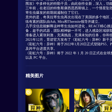
围攻》中多样化的特勤干员，由此创作全新，深入，功
三年前，在老旧的特鲁斯康西昆西斯镇上，一个彗星坠
寄生虫爆发的前期就遏制住了它们。
意外的是，奇美拉寄生虫再次出现在了美国的多个地区，
练有素的团队由Ash, Mira和Thermite领导并建立。
几乎没信息能解释这种寄生虫如何进化，REACT精心
备，趁手的武器，团队精神缺一不可，进入感染区域获
准备进入紧张刺激，充满挑战，充满未知的任务，你和
2021年12月，育碧官方发布了《彩虹六号：异种》新干员“
《彩虹六号：异种》将于2022年1月20日正式登陆PS5、PS4、
及跨平台进度共享。
《彩虹六号：异种》将于 2022 年 1 月 20 日正式在全球发
以及 PC 平台。
精美图片