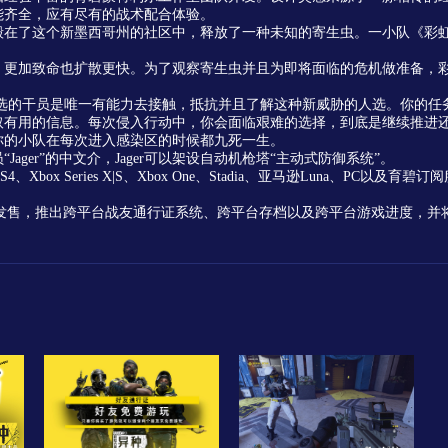
能齐全，应有尽有的战术配合体验。
毁在了这个新墨西哥州的社区中，释放了一种未知的寄生虫。一小队《彩
更加致命也扩散更快。为了观察寄生虫并且为即将面临的危机做准备，彩虹
挑选的干员是唯一有能力去接触，抵抗并且了解这种新威胁的人选。你的
取有用的信息。每次侵入行动中，你会面临艰难的选择，到底是继续推进
你的小队在每次进入感染区的时候都九死一生。
Jager”的中文介，Jager可以架设自动机枪塔“主动式防御系统”。
Xbox Series X|S、Xbox One、Stadia、亚马逊Luna、PC以及
售，推出跨平台战友通行证系统、跨平台存档以及跨平台游戏进度，并将登陆 Xbox Ser