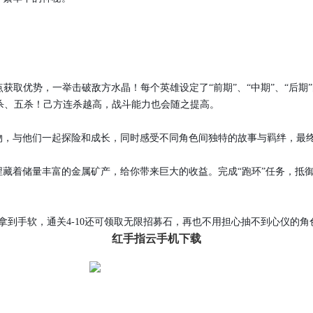
”赛点获取优势，一举击破敌方水晶！每个英雄设定了“前期”、“中期”、“
杀、五杀！己方连杀越高，战斗能力也会随之提高。
物，与他们一起探险和成长，同时感受不同角色间独特的故事与羁绊，最终
埋藏着储量丰富的金属矿产，给你带来巨大的收益。完成“跑环”任务，抵御
拿到手软，通关4-10还可领取无限招募石，再也不用担心抽不到心仪的角
红手指云手机下载