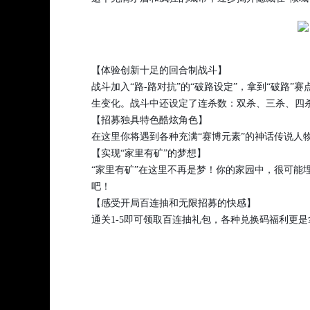
【体验创新十足的回合制战斗】
战斗加入“路-路对抗”的“破路设定”，拿到“破路
生变化。战斗中还设定了连杀数：双杀、三杀、四
【招募独具特色酷炫角色】
在这里你将遇到各种充满“赛博元素”的神话传说人
【实现“家里有矿”的梦想】
“家里有矿”在这里不再是梦！你的家园中，很可能
吧！
【感受开局百连抽和无限招募的快感】
通关1-5即可领取百连抽礼包，各种兑换码福利更是