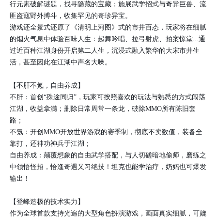
行元素破解谜题，找寻隐藏的宝藏；施展武学招式与奇异巨兽、流
匪盗寇野外搏斗，收集罕见的奇珍异宝。
游戏还全景式还原了《清明上河图》式的市井百态，玩家将在细腻
的烟火气息中体验百味人生：起舞吟唱、拉弓射虎、拍案惊堂...通
过近百种江湖身份开启第二人生，沉浸式融入繁华的大宋市井生
活，甚至因此在江湖中声名大噪。
【不肝不氪，自由养成】
不肝：首创“殊途同归”，玩家可按照喜欢的玩法与熟悉的方式闯荡
江湖，收益拿满；删除日常周常一条龙，破除MMO所有陈旧套
路；
不氪：开创MMO开放世界游戏的赛季制，彻底不卖数值，装备全
靠打，还神功神兵于江湖；
自由养成：颠覆想象的自由武学搭配，与人切磋暗地偷师，磨练之
中领悟怪招，恰逢奇遇又习绝技！坦克也能学治疗，奶妈也可爆发
输出！
【登峰造极的技术实力】
作为全球首款支持光追的大型角色扮演游戏，画面真实细腻，可媲