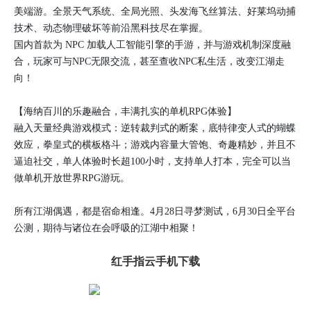
美端游。全景天气系统、全局光照、头发海飞丝算法、好莱坞动捕
技术、动态物理破坏等前沿黑科技尽在掌握。
国内首款为 NPC 加载人工智能引擎的手游，并与游戏机制深度融
合，玩家可与NPC无限交流，甚至查收NPC私生活，改变江湖走
向！
【海纳百川的乐趣融合，丰满扎实的单机RPG体验】
融入天量经典游戏模式：逆转裁判式的断案，底特律变人式的蝴蝶
效应，拳皇式的横板格斗；游戏内容量大管饱、奇趣精妙，并且不
逼迫社交，单人体验时长超100小时，支持单人打本，完全可以当
做单机开放世界RPG游玩。
所有江湖偶遇，都是宿命相逢。4月28日寻梦测试，6月30日全平台
公测，期待与诸位在会呼吸的江湖中相聚！
红手指云手机下载