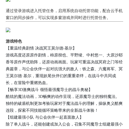
通过登录游戏进入托管任务，启用系统自动托管功能，配合云手机
窗口的同步操作，可以实现多窗游戏并同时进行托管任务。
游戏特色
【重温经典剧情 决战冥王莫尔德‧基尔】
游戏高度还原原作剧情，柿原彻也、平野绫、中村悠一、大原沙耶
香等原作声优助阵，还原动画画面。玩家可重温决战冥府之门等经
典篇章，与公会伙伴一起对抗强大的敌人：铁之森、六魔将军、冥
王莫尔德·基尔，重现妖尾伙伴们的重重牵绊，在战斗中共同成
长，在冒险中重燃热血。
【畅享3D激爽战斗 领悟最强魔导士的战斗奥秘】
酷炫的魔法动画，3D畅爽的动作呈现，还原魔导士的独特魔法。
独特的破盾机制更加考验玩家对于魔法战斗的理解，操纵奥义酷爽
连段，探索不同技能循环策略带来的全新战斗体验！
【组建最强小队 与公会伙伴一起直面敌人】
除了单人战斗，还能创建或加入公会，召集不同魔导士组建最强小